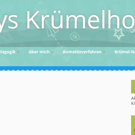
s Krümelho
dagogik
über mich
Anmeldeverfahren
Krümel-N
nzept
Vertretungssystem
Finanzierung der
Betreuung
satzqualifikation
A
K