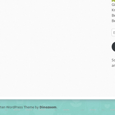
G
K
B
B
E-
Ma
A
S
a
rten WordPress Theme by
Dinozoom
.