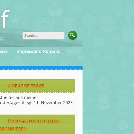
f
ews
Impressum/ Kontakt
Haftungsausschluß
NEUE BEITRÄGE
ktuelles aus meiner
indertagespflege
11. November 2023
KRÜMELNACHRICHTEN
ABONNIEREN