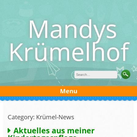
Skip
to
Mandys
content
Krümelhof
Menu
Category: Krümel-News
Aktuelles aus meiner