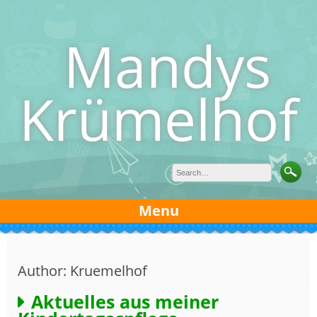
Skip
to
Mandys
content
Krümelhof
Menu
Author:
Kruemelhof
Aktuelles aus meiner