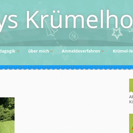
s Krümelho
dagogik
über mich
Anmeldeverfahren
Krümel-N
nzept
Vertretungssystem
Finanzierung der
Betreuung
satzqualifikation
A
K