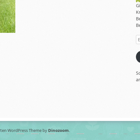
G
K
B
B
E-
Ma
A
S
a
rten WordPress Theme by
Dinozoom
.