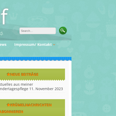
f
ews
Impressum/ Kontakt
Haftungsausschluß
NEUE BEITRÄGE
ktuelles aus meiner
indertagespflege
11. November 2023
KRÜMELNACHRICHTEN
ABONNIEREN